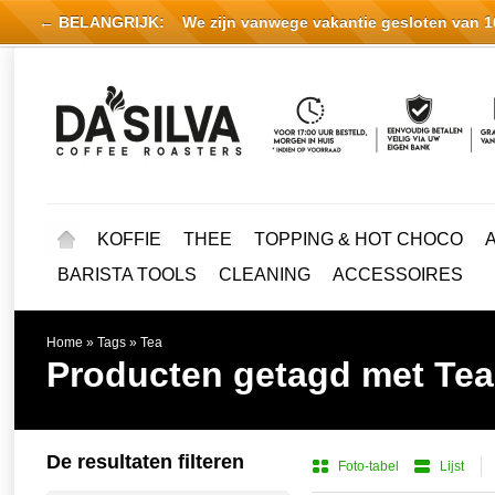
← BELANGRIJK:
We zijn vanwege vakantie gesloten van 16 
KOFFIE
THEE
TOPPING & HOT CHOCO
BARISTA TOOLS
CLEANING
ACCESSOIRES
Home
»
Tags
»
Tea
Producten getagd met Tea
De resultaten filteren
Foto-tabel
Lijst