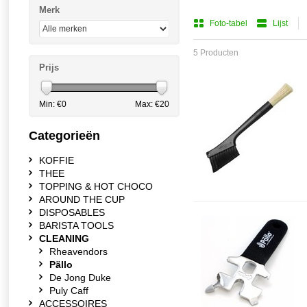
Merk
Foto-tabel
Lijst
5 Producten
Prijs
Min: €
0
Max: €
20
Categorieën
KOFFIE
THEE
TOPPING & HOT CHOCO
AROUND THE CUP
DISPOSABLES
BARISTA TOOLS
CLEANING
Rheavendors
Pällo
De Jong Duke
Puly Caff
ACCESSOIRES