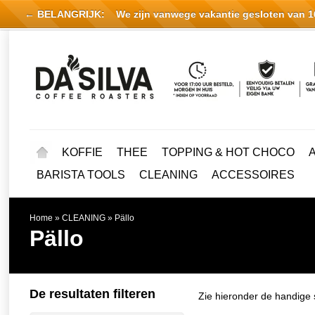
← BELANGRIJK:
We zijn vanwege vakantie gesloten van 16 
KOFFIE
THEE
TOPPING & HOT CHOCO
BARISTA TOOLS
CLEANING
ACCESSOIRES
Home
»
CLEANING
»
Pällo
Pällo
De resultaten filteren
Zie hieronder de handige