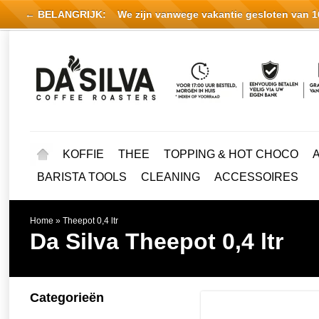
← BELANGRIJK:
We zijn vanwege vakantie gesloten van 16 
KOFFIE
THEE
TOPPING & HOT CHOCO
BARISTA TOOLS
CLEANING
ACCESSOIRES
Home
»
Theepot 0,4 ltr
Da Silva
Theepot 0,4 ltr
Categorieën