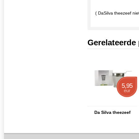
( DaSilva theezeef ni
Gerelateerde
5,95
eur
Da Silva theezeef