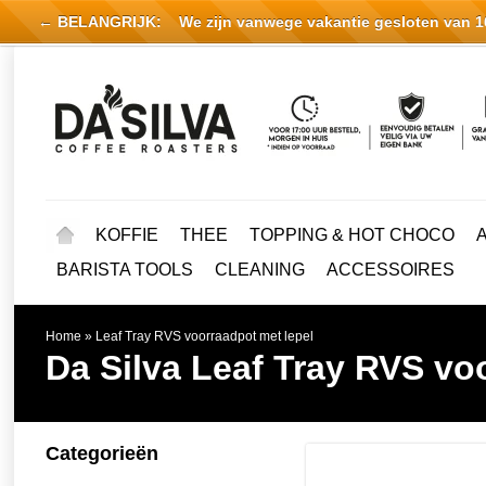
← BELANGRIJK:
We zijn vanwege vakantie gesloten van 16 
KOFFIE
THEE
TOPPING & HOT CHOCO
BARISTA TOOLS
CLEANING
ACCESSOIRES
Home
»
Leaf Tray RVS voorraadpot met lepel
Da Silva
Leaf Tray RVS vo
Categorieën