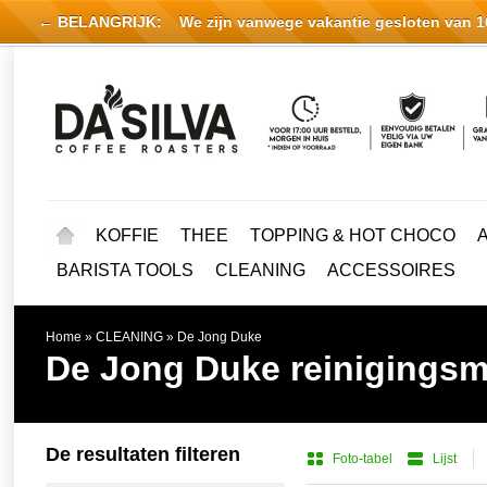
← BELANGRIJK:
We zijn vanwege vakantie gesloten van 16 
KOFFIE
THEE
TOPPING & HOT CHOCO
BARISTA TOOLS
CLEANING
ACCESSOIRES
Home
»
CLEANING
»
De Jong Duke
De Jong Duke reinigingsm
De resultaten filteren
Foto-tabel
Lijst