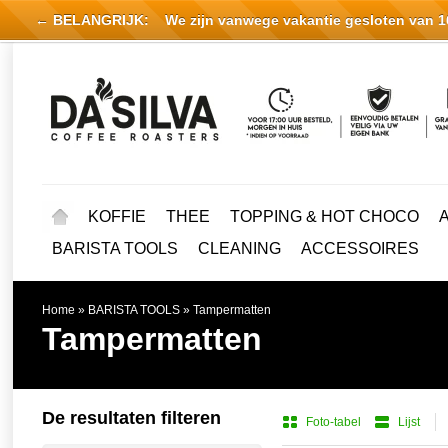
← BELANGRIJK:
We zijn vanwege vakantie gesloten van 16 
KOFFIE
THEE
TOPPING & HOT CHOCO
BARISTA TOOLS
CLEANING
ACCESSOIRES
Home
»
BARISTA TOOLS
»
Tampermatten
Tampermatten
De resultaten filteren
Foto-tabel
Lijst