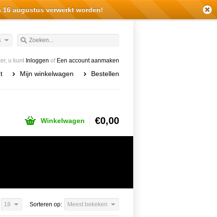
a 16 augustus verwerkt worden!
s
r, u kunt
Inloggen
of
Een account aanmaken
t
Mijn winkelwagen
Bestellen
€0,00
Winkelwagen
18
Sorteren op:
Meest bekeken