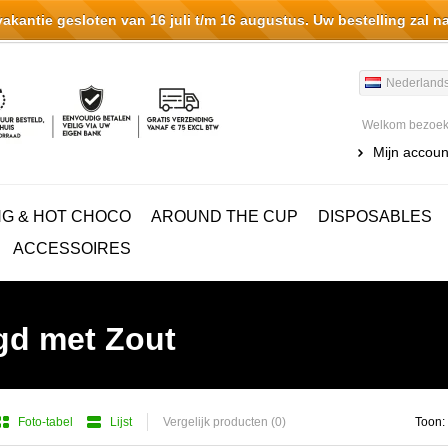
antie gesloten van 16 juli t/m 16 augustus. Uw bestelling zal n
Nederland
Welkom bezoeke
Mijn accoun
NG & HOT CHOCO
AROUND THE CUP
DISPOSABLES
ACCESSOIRES
gd met Zout
Foto-tabel
Lijst
Vergelijk producten (0)
Toon: