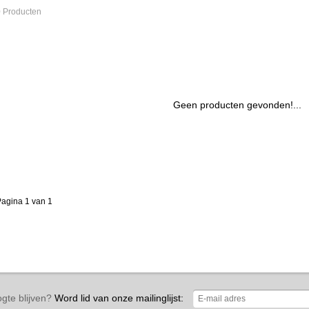
 Producten
Geen producten gevonden!...
agina 1 van 1
gte blijven?
Word lid van onze mailinglijst: