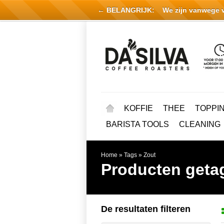
← BELANGRIJK:
We zijn vanwege vak
KOFFIE
THEE
TOPPI
BARISTA TOOLS
CLEANING
Home
»
Tags
»
Zout
Producten geta
De resultaten filteren