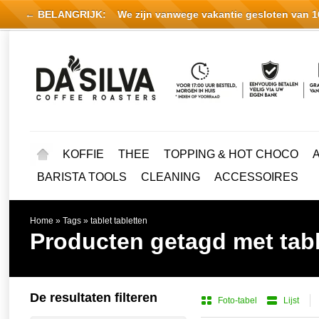
← BELANGRIJK:
We zijn vanwege vakantie gesloten van 16 
KOFFIE
THEE
TOPPING & HOT CHOCO
BARISTA TOOLS
CLEANING
ACCESSOIRES
Home
»
Tags
»
tablet tabletten
Producten getagd met tabl
De resultaten filteren
Foto-tabel
Lijst