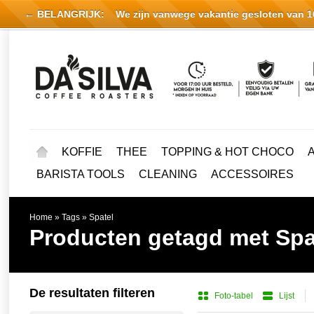
← BELANGRIJK:
We zijn vanwege vakantie gesloten van 16 
KOFFIE
THEE
TOPPING & HOT CHOCO
BARISTA TOOLS
CLEANING
ACCESSOIRES
Home
»
Tags
»
Spatel
Producten getagd met Spa
De resultaten filteren
Foto-tabel
Lijst