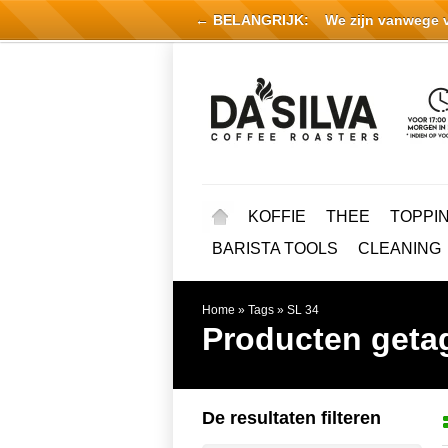
← BELANGRIJK:
We zijn vanwege vak
KOFFIE
THEE
TOPPI
BARISTA TOOLS
CLEANING
Home
»
Tags
»
SL 34
Producten geta
De resultaten filteren