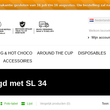
antie gesloten van 16 juli t/m 16 augustus. Uw bestelling zal n
Nederland
Welkom bezoeke
Mijn accoun
NG & HOT CHOCO
AROUND THE CUP
DISPOSABLES
ACCESSOIRES
gd met SL 34
Foto-tabel
Lijst
Vergelijk producten (0)
Toon: