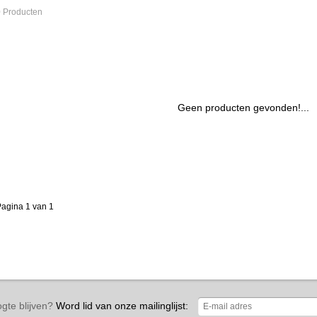
 Producten
Geen producten gevonden!...
agina 1 van 1
gte blijven?
Word lid van onze mailinglijst: