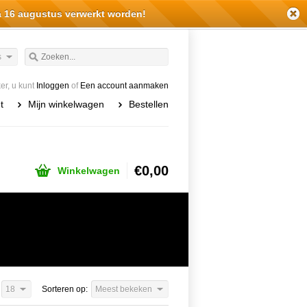
a 16 augustus verwerkt worden!
s
r, u kunt
Inloggen
of
Een account aanmaken
t
Mijn winkelwagen
Bestellen
€0,00
Winkelwagen
18
Sorteren op:
Meest bekeken