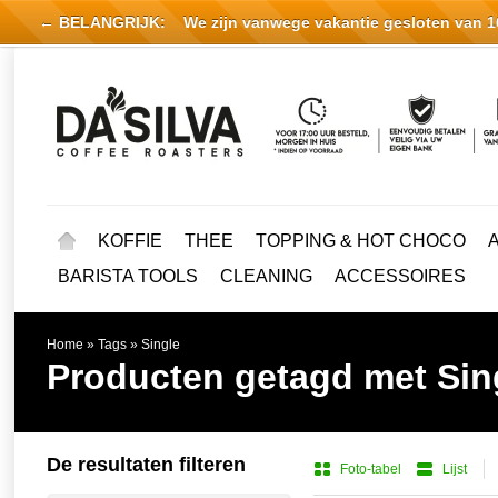
← BELANGRIJK:
We zijn vanwege vakantie gesloten van 16 
KOFFIE
THEE
TOPPING & HOT CHOCO
BARISTA TOOLS
CLEANING
ACCESSOIRES
Home
»
Tags
»
Single
Producten getagd met Sin
De resultaten filteren
Foto-tabel
Lijst