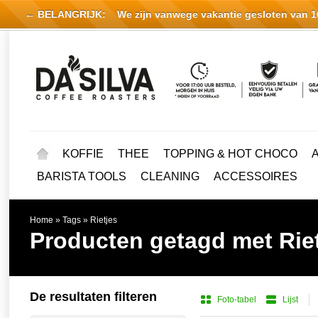
← BELANGRIJK:
We zijn vanwege vakantie gesloten van 16 
KOFFIE
THEE
TOPPING & HOT CHOCO
BARISTA TOOLS
CLEANING
ACCESSOIRES
Home
»
Tags
»
Rietjes
Producten getagd met Rie
De resultaten filteren
Foto-tabel
Lijst