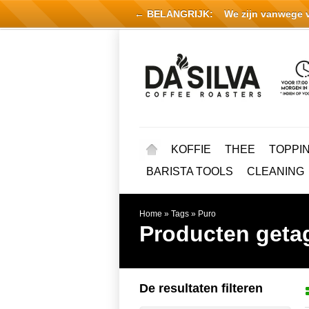
← BELANGRIJK:
We zijn vanwege vak
KOFFIE
THEE
TOPPI
BARISTA TOOLS
CLEANING
Home
»
Tags
»
Puro
Producten geta
De resultaten filteren