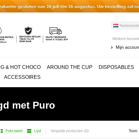
antie gesloten van 16 juli t/m 16 augustus. Uw bestelling zal n
Nederland
Welkom bezoeke
Mijn accoun
NG & HOT CHOCO
AROUND THE CUP
DISPOSABLES
ACCESSOIRES
gd met Puro
Foto-tabel
Lijst
Vergelijk producten (0)
Toon: