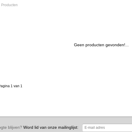
 Producten
Geen producten gevonden!...
agina 1 van 1
gte blijven?
Word lid van onze mailinglijst: