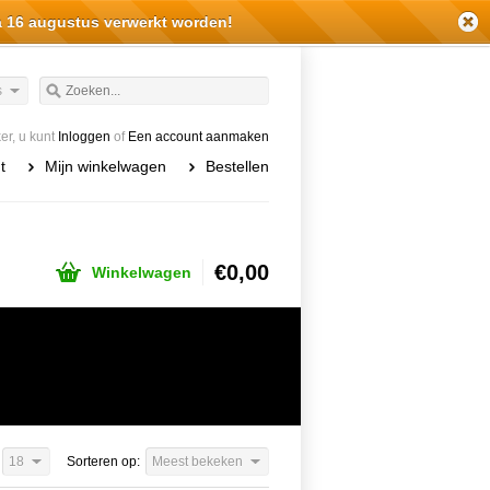
a 16 augustus verwerkt worden!
s
r, u kunt
Inloggen
of
Een account aanmaken
t
Mijn winkelwagen
Bestellen
€0,00
Winkelwagen
18
Sorteren op:
Meest bekeken