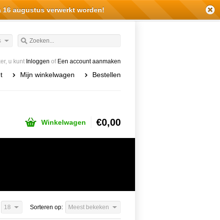
a 16 augustus verwerkt worden!
s
r, u kunt
Inloggen
of
Een account aanmaken
t
Mijn winkelwagen
Bestellen
€0,00
Winkelwagen
18
Sorteren op:
Meest bekeken