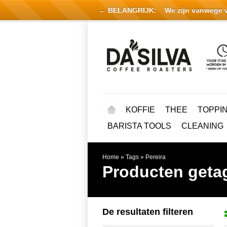
← BELANGRIJK:
We zijn vanwege vak
KOFFIE
THEE
TOPPI
BARISTA TOOLS
CLEANING
Home
»
Tags
»
Pereira
Producten getag
De resultaten filteren