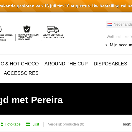
antie gesloten van 16 juli t/m 16 augustus. Uw bestelling zal n
Nederland
Welkom bezoeke
Mijn accoun
NG & HOT CHOCO
AROUND THE CUP
DISPOSABLES
ACCESSOIRES
d met Pereira
Foto-tabel
Lijst
Vergelijk producten (0)
Toon: