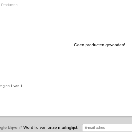
 Producten
Geen producten gevonden!...
agina 1 van 1
gte blijven?
Word lid van onze mailinglijst: