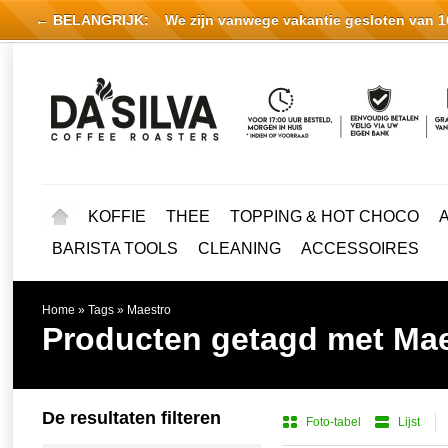
← BELANGRIJK:
We zijn vanwege vakantie gesloten van 16 
KOFFIE
THEE
TOPPING & HOT CHOCO
BARISTA TOOLS
CLEANING
ACCESSOIRES
Home
»
Tags
»
Maestro
Producten getagd met Ma
De resultaten filteren
Foto-tabel
Lijst