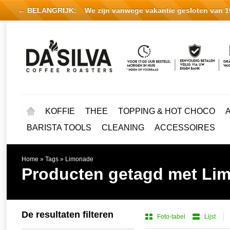
← BELANGRIJK:
We zijn vanwege vakantie gesloten van 16 
KOFFIE
THEE
TOPPING & HOT CHOCO
BARISTA TOOLS
CLEANING
ACCESSOIRES
Home
»
Tags
»
Limonade
Producten getagd met Li
De resultaten filteren
Foto-tabel
Lijst