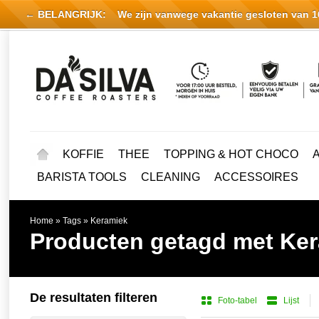
← BELANGRIJK:
We zijn vanwege vakantie gesloten van 16 
KOFFIE
THEE
TOPPING & HOT CHOCO
BARISTA TOOLS
CLEANING
ACCESSOIRES
Home
»
Tags
»
Keramiek
Producten getagd met Ke
De resultaten filteren
Foto-tabel
Lijst