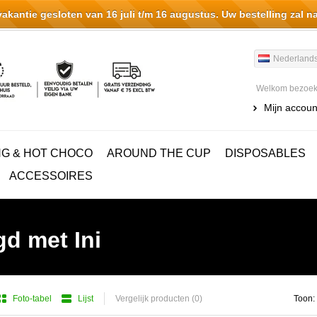
antie gesloten van 16 juli t/m 16 augustus. Uw bestelling zal n
Nederland
Welkom bezoeke
Mijn accoun
NG & HOT CHOCO
AROUND THE CUP
DISPOSABLES
ACCESSOIRES
d met Ini
Foto-tabel
Lijst
Vergelijk producten (0)
Toon: