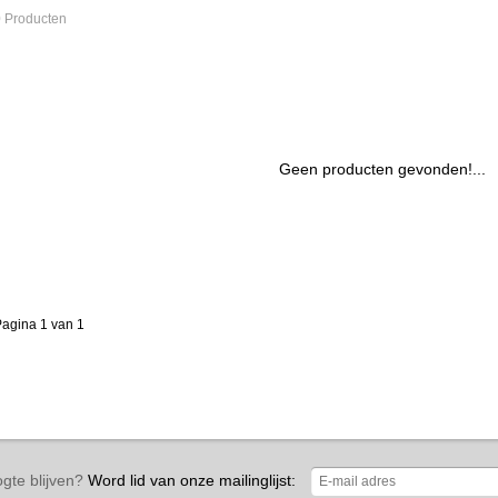
 Producten
Geen producten gevonden!...
agina 1 van 1
gte blijven?
Word lid van onze mailinglijst: