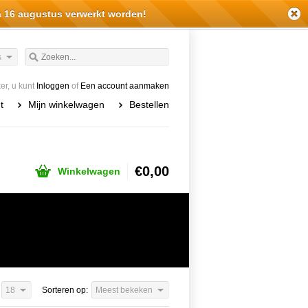
a 16 augustus verwerkt worden!
s
r, u kunt
Inloggen
of
Een account aanmaken
t
Mijn winkelwagen
Bestellen
€0,00
Winkelwagen
18
Sorteren op:
Meest bekeken