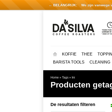
← BELANGRIJK:
We zijn vanwege vak
KOFFIE
THEE
TOPPI
BARISTA TOOLS
CLEANING
Home
»
Tags
»
Ini
Producten getag
De resultaten filteren