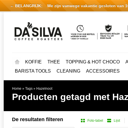
← BELANGRIJK:
We zijn vanwege vakantie gesloten van 16 
KOFFIE
THEE
TOPPING & HOT CHOCO
BARISTA TOOLS
CLEANING
ACCESSOIRES
Home
»
Tags
»
Hazelnoot
Producten getagd met Haz
De resultaten filteren
Foto-tabel
Lijst