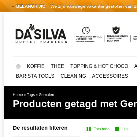
← BELANGRIJK:
We zijn vanwege vakantie gesloten van 16 
KOFFIE
THEE
TOPPING & HOT CHOCO
BARISTA TOOLS
CLEANING
ACCESSOIRES
Home
»
Tags
»
Gemalen
Producten getagd met Ge
De resultaten filteren
Foto-tabel
Lijst