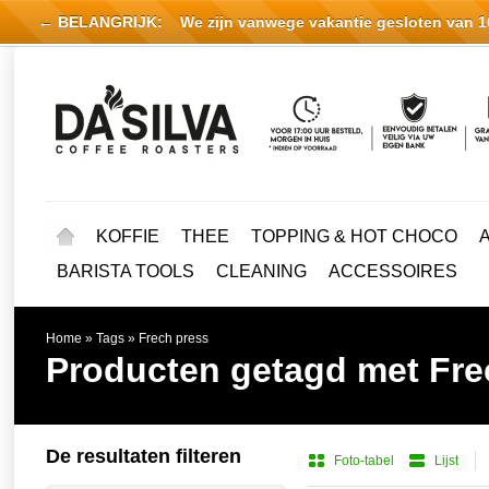
← BELANGRIJK:
We zijn vanwege vakantie gesloten van 16 
KOFFIE
THEE
TOPPING & HOT CHOCO
BARISTA TOOLS
CLEANING
ACCESSOIRES
Home
»
Tags
»
Frech press
Producten getagd met Fre
De resultaten filteren
Foto-tabel
Lijst