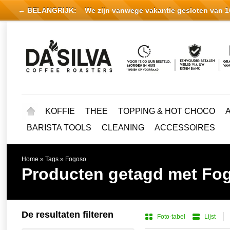
← BELANGRIJK:
We zijn vanwege vakantie gesloten van 16 
KOFFIE
THEE
TOPPING & HOT CHOCO
BARISTA TOOLS
CLEANING
ACCESSOIRES
Home
»
Tags
»
Fogoso
Producten getagd met Fo
De resultaten filteren
Foto-tabel
Lijst