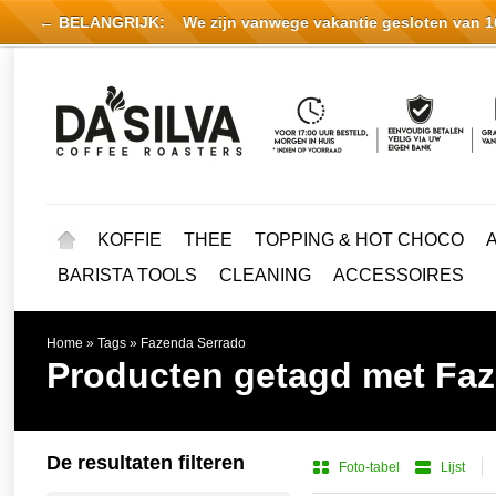
← BELANGRIJK:
We zijn vanwege vakantie gesloten van 16 
KOFFIE
THEE
TOPPING & HOT CHOCO
BARISTA TOOLS
CLEANING
ACCESSOIRES
Home
»
Tags
»
Fazenda Serrado
Producten getagd met Fa
De resultaten filteren
Foto-tabel
Lijst