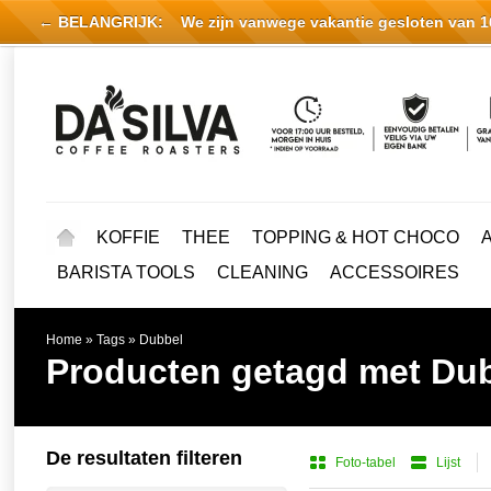
← BELANGRIJK:
We zijn vanwege vakantie gesloten van 16 
KOFFIE
THEE
TOPPING & HOT CHOCO
BARISTA TOOLS
CLEANING
ACCESSOIRES
Home
»
Tags
»
Dubbel
Producten getagd met Du
De resultaten filteren
Foto-tabel
Lijst