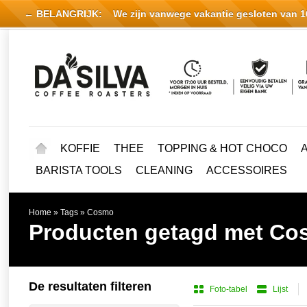
← BELANGRIJK:
We zijn vanwege vakantie gesloten van 16 
KOFFIE
THEE
TOPPING & HOT CHOCO
BARISTA TOOLS
CLEANING
ACCESSOIRES
Home
»
Tags
»
Cosmo
Producten getagd met C
De resultaten filteren
Foto-tabel
Lijst