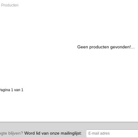
 Producten
Geen producten gevonden!...
agina 1 van 1
gte blijven?
Word lid van onze mailinglijst: