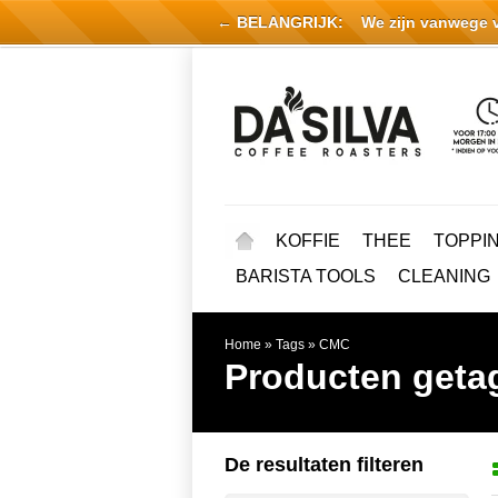
← BELANGRIJK:
We zijn vanwege vak
KOFFIE
THEE
TOPPI
BARISTA TOOLS
CLEANING
Home
»
Tags
»
CMC
Producten get
De resultaten filteren