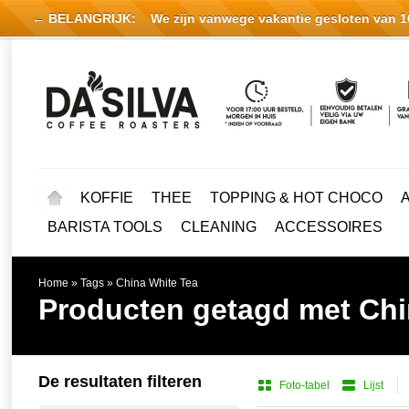
← BELANGRIJK:
We zijn vanwege vakantie gesloten van 16 
KOFFIE
THEE
TOPPING & HOT CHOCO
BARISTA TOOLS
CLEANING
ACCESSOIRES
Home
»
Tags
»
China White Tea
Producten getagd met Chi
De resultaten filteren
Foto-tabel
Lijst