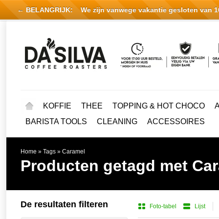
← BELANGRIJK:
We zijn vanwege vakantie gesloten van 16 
KOFFIE
THEE
TOPPING & HOT CHOCO
BARISTA TOOLS
CLEANING
ACCESSOIRES
Home
»
Tags
»
Caramel
Producten getagd met Ca
De resultaten filteren
Foto-tabel
Lijst