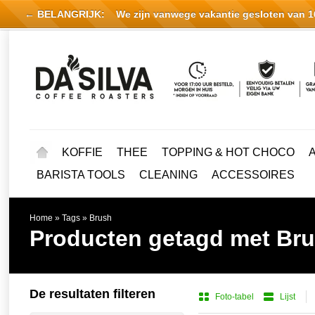
← BELANGRIJK:
We zijn vanwege vakantie gesloten van 16 
KOFFIE
THEE
TOPPING & HOT CHOCO
BARISTA TOOLS
CLEANING
ACCESSOIRES
Home
»
Tags
»
Brush
Producten getagd met Br
De resultaten filteren
Foto-tabel
Lijst