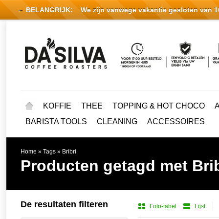
← BELANGRIJK:
We zijn vanwege vakantie gesloten van 16 
KOFFIE
THEE
TOPPING & HOT CHOCO
BARISTA TOOLS
CLEANING
ACCESSOIRES
Home
»
Tags
»
Bribri
Producten getagd met Brib
De resultaten filteren
Foto-tabel
Lijst