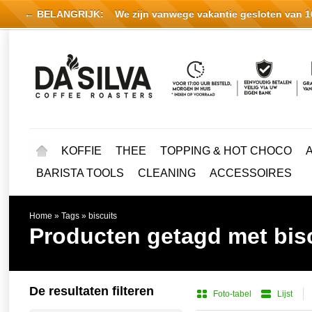
← BELANGRIJK:
We zijn vanwege vakantie gesloten van 16 
KOFFIE
THEE
TOPPING & HOT CHOCO
BARISTA TOOLS
CLEANING
ACCESSOIRES
Home
»
Tags
»
biscuits
Producten getagd met bis
De resultaten filteren
Foto-tabel
Lijst