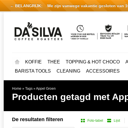
← BELANGRIJK:
We zijn vanwege vakantie gesloten van 16 
KOFFIE
THEE
TOPPING & HOT CHOCO
BARISTA TOOLS
CLEANING
ACCESSOIRES
Home
»
Tags
»
Appel Groen
Producten getagd met Ap
De resultaten filteren
Foto-tabel
Lijst