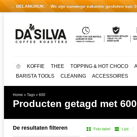
← BELANGRIJK:
We zijn vanwege vakantie gesloten van 16 
KOFFIE
THEE
TOPPING & HOT CHOCO
BARISTA TOOLS
CLEANING
ACCESSOIRES
Home
»
Tags
»
600
Producten getagd met 600
De resultaten filteren
Foto-tabel
Lijst