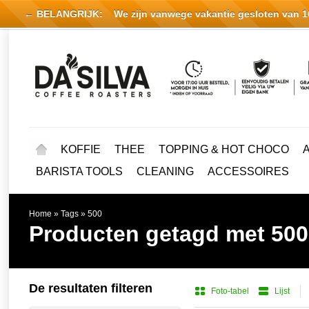
← BELANGRIJK:
We zijn vanwege vakantie gesloten van 16 
KOFFIE
THEE
TOPPING & HOT CHOCO
BARISTA TOOLS
CLEANING
ACCESSOIRES
Home
»
Tags
»
500
Producten getagd met 500
De resultaten filteren
Foto-tabel
Lijst