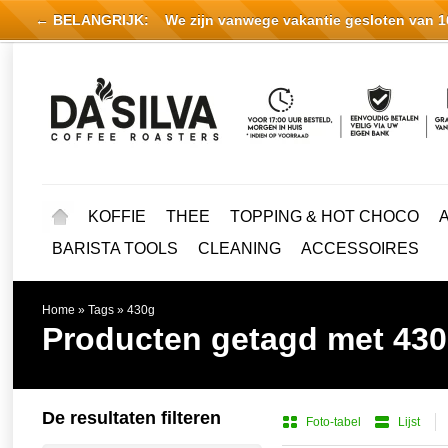
← BELANGRIJK:
We zijn vanwege vakantie gesloten van 16 
KOFFIE
THEE
TOPPING & HOT CHOCO
BARISTA TOOLS
CLEANING
ACCESSOIRES
Home
»
Tags
»
430g
Producten getagd met 43
De resultaten filteren
Foto-tabel
Lijst