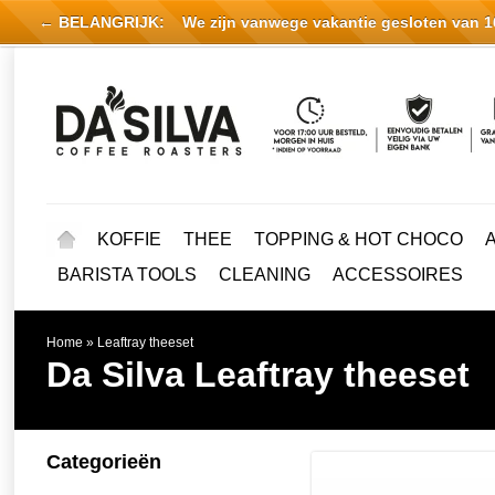
← BELANGRIJK:
We zijn vanwege vakantie gesloten van 16 
KOFFIE
THEE
TOPPING & HOT CHOCO
BARISTA TOOLS
CLEANING
ACCESSOIRES
Home
»
Leaftray theeset
Da Silva
Leaftray theeset
Categorieën