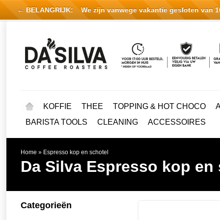
← BELANGRIJK:
We zijn vanwege vakantie gesloten van 16 
KOFFIE
THEE
TOPPING & HOT CHOCO
BARISTA TOOLS
CLEANING
ACCESSOIRES
Home
»
Espresso kop en schotel
Da Silva
Espresso kop en 
Categorieën