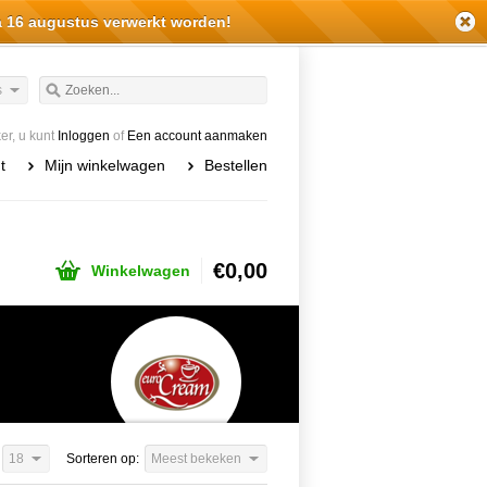
a 16 augustus verwerkt worden!
s
r, u kunt
Inloggen
of
Een account aanmaken
t
Mijn winkelwagen
Bestellen
€0,00
Winkelwagen
18
Sorteren op:
Meest bekeken