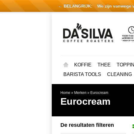
← BELANGRIJK:
We zijn vanwege vak
KOFFIE
THEE
TOPPI
BARISTA TOOLS
CLEANING
Home
»
Merken
»
Eurocream
Eurocream
De resultaten filteren