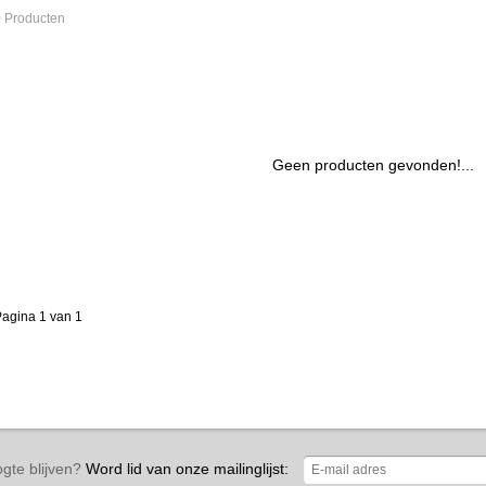
 Producten
Geen producten gevonden!...
agina 1 van 1
gte blijven?
Word lid van onze mailinglijst: