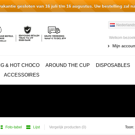
antie gesloten van 16 juli t/m 16 augustus. Uw bestelling zal n
Nederland
Welkom bezoeke
Mijn accoun
NG & HOT CHOCO
AROUND THE CUP
DISPOSABLES
ACCESSOIRES
Foto-tabel
Lijst
Vergelijk producten (0)
Toon: