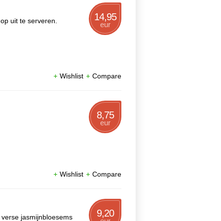
14,95
p uit te serveren.
eur
Wishlist
Compare
8,75
.
eur
Wishlist
Compare
9,20
e verse jasmijnbloesems
eur