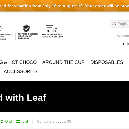
d for vacation from July 16 to August 16. Your order will be pro
Englis
Welcom
G & HOT CHOCO
AROUND THE CUP
DISPOSABLES
ACCESSORIES
 with Leaf
Grid
List
Compare products (0)