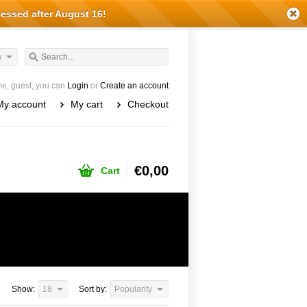
cessed after August 16!
h
e, guest, you can
Login
or
Create an account
My account
My cart
Checkout
€0,00
Cart
Show:
18
Sort by:
Popularity