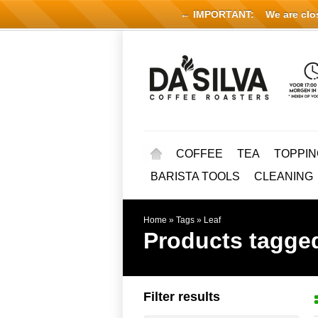
← IMPORTANT:
We are close
COFFEE
TEA
TOPPIN
BARISTA TOOLS
CLEANING
Home
»
Tags
»
Leaf
Products tagged
Filter results