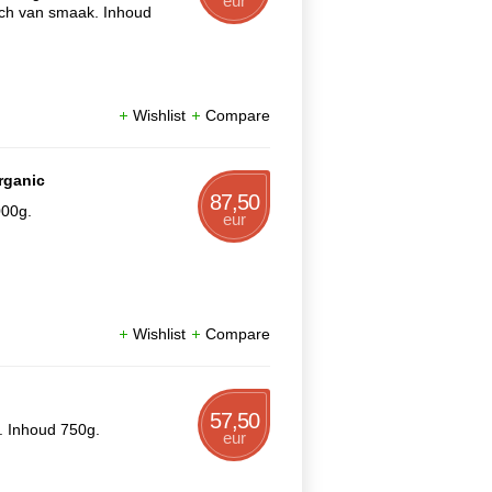
eur
sch van smaak. Inhoud
Wishlist
Compare
rganic
87,50
000g.
eur
Wishlist
Compare
57,50
. Inhoud 750g.
eur