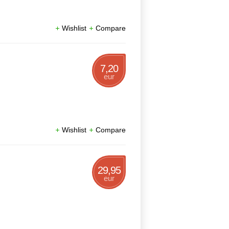
Wishlist
Compare
7,20
eur
Wishlist
Compare
29,95
eur