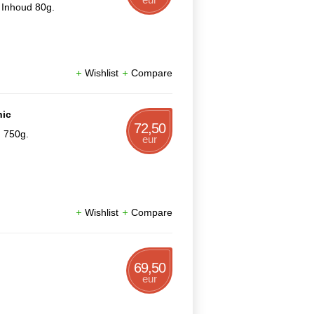
 Inhoud 80g.
Wishlist
Compare
nic
72,50
d 750g.
eur
Wishlist
Compare
69,50
eur