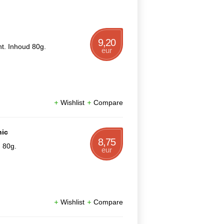
9,20
t. Inhoud 80g.
eur
Wishlist
Compare
nic
8,75
 80g.
eur
Wishlist
Compare